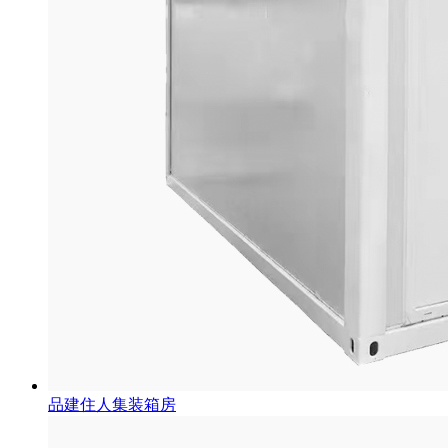
品建住人集装箱房