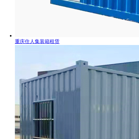
重庆住人集装箱租赁