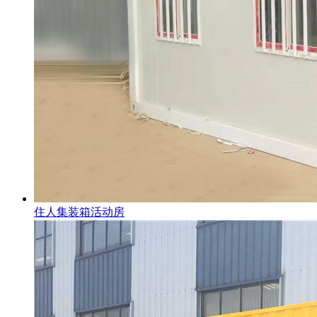
住人集装箱活动房